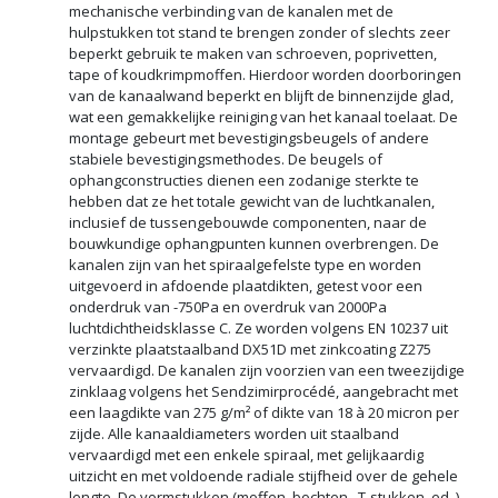
mechanische verbinding van de kanalen met de
hulpstukken tot stand te brengen zonder of slechts zeer
beperkt gebruik te maken van schroeven, poprivetten,
tape of koudkrimpmoffen. Hierdoor worden doorboringen
van de kanaalwand beperkt en blijft de binnenzijde glad,
wat een gemakkelijke reiniging van het kanaal toelaat. De
montage gebeurt met bevestigingsbeugels of andere
stabiele bevestigingsmethodes. De beugels of
ophangconstructies dienen een zodanige sterkte te
hebben dat ze het totale gewicht van de luchtkanalen,
inclusief de tussengebouwde componenten, naar de
bouwkundige ophangpunten kunnen overbrengen. De
kanalen zijn van het spiraalgefelste type en worden
uitgevoerd in afdoende plaatdikten, getest voor een
onderdruk van -750Pa en overdruk van 2000Pa
luchtdichtheidsklasse C. Ze worden volgens EN 10237 uit
verzinkte plaatstaalband DX51D met zinkcoating Z275
vervaardigd. De kanalen zijn voorzien van een tweezijdige
zinklaag volgens het Sendzimirprocédé, aangebracht met
een laagdikte van 275 g/m² of dikte van 18 à 20 micron per
zijde. Alle kanaaldiameters worden uit staalband
vervaardigd met een enkele spiraal, met gelijkaardig
uitzicht en met voldoende radiale stijfheid over de gehele
lengte. De vormstukken (moffen, bochten , T-stukken, ed..)