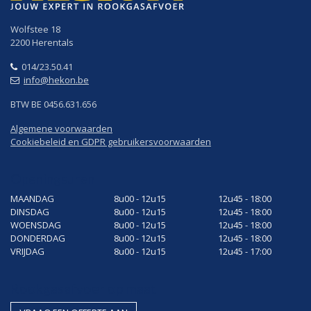
Wolfstee 18
2200 Herentals
014/23.50.41
info@hekon.be
BTW BE 0456.631.656
Algemene voorwaarden
Cookiebeleid en GDPR gebruikersvoorwaarden
Openingsuren
MAANDAG
8u00 - 12u15
12u45 - 18:00
DINSDAG
8u00 - 12u15
12u45 - 18:00
WOENSDAG
8u00 - 12u15
12u45 - 18:00
DONDERDAG
8u00 - 12u15
12u45 - 18:00
VRIJDAG
8u00 - 12u15
12u45 - 17:00
Rookgasafvoer op maat