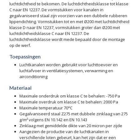
luchtdichtheid te bekomen. De luchtdichtheidsklasse tot klasse
C naar EN 12237. De vormstukken voor kanalen in
gegalvaniseerd staal zijn voorzien van een dubbele rubberen
lippendichting. Vormstukken tot en met Ø200 met luchtdichtheid
klasse D naar EN 12237, vormstukken groter dan Ø200 met
luchtdichtheidsklasse C naar EN 12237. De
luchtdichtheidsklasse wordt mede bepaald door de montage
op de werf.
Toepassingen
Luchtkanalen worden gebruikt voor luchttoevoer en
luchtafvoer in ventilatiesystemen, verwarming en
airconditioning
Materiaal
Maximale onderdruk om klasse C te behalen: -750 Pa
Maximale overdruk om klasse C te behalen: 2000 Pa
Maximale temperatuur 70°C
Gegalvaniseerd staal Z275 met dubbele zinklaag van 275
g/m² volgens EN 10.142 en EN 10.143
Zinklaag met gemiddelde dikte van 20 micron per zijde
Aangezien de productie van de luchtkanalen in
verschillende loten gebeurt, kan het zijn dat er een