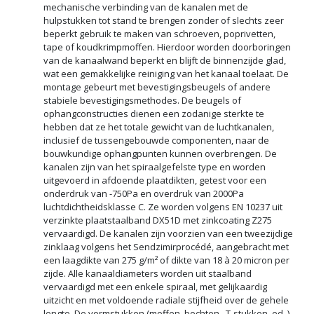
mechanische verbinding van de kanalen met de
hulpstukken tot stand te brengen zonder of slechts zeer
beperkt gebruik te maken van schroeven, poprivetten,
tape of koudkrimpmoffen. Hierdoor worden doorboringen
van de kanaalwand beperkt en blijft de binnenzijde glad,
wat een gemakkelijke reiniging van het kanaal toelaat. De
montage gebeurt met bevestigingsbeugels of andere
stabiele bevestigingsmethodes. De beugels of
ophangconstructies dienen een zodanige sterkte te
hebben dat ze het totale gewicht van de luchtkanalen,
inclusief de tussengebouwde componenten, naar de
bouwkundige ophangpunten kunnen overbrengen. De
kanalen zijn van het spiraalgefelste type en worden
uitgevoerd in afdoende plaatdikten, getest voor een
onderdruk van -750Pa en overdruk van 2000Pa
luchtdichtheidsklasse C. Ze worden volgens EN 10237 uit
verzinkte plaatstaalband DX51D met zinkcoating Z275
vervaardigd. De kanalen zijn voorzien van een tweezijdige
zinklaag volgens het Sendzimirprocédé, aangebracht met
een laagdikte van 275 g/m² of dikte van 18 à 20 micron per
zijde. Alle kanaaldiameters worden uit staalband
vervaardigd met een enkele spiraal, met gelijkaardig
uitzicht en met voldoende radiale stijfheid over de gehele
lengte. De vormstukken (moffen, bochten , T-stukken, ed..)