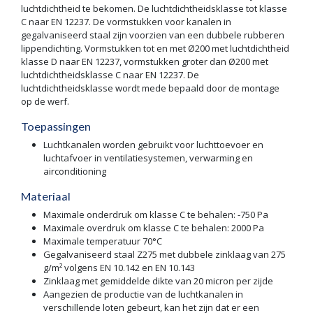
luchtdichtheid te bekomen. De luchtdichtheidsklasse tot klasse
C naar EN 12237. De vormstukken voor kanalen in
gegalvaniseerd staal zijn voorzien van een dubbele rubberen
lippendichting. Vormstukken tot en met Ø200 met luchtdichtheid
klasse D naar EN 12237, vormstukken groter dan Ø200 met
luchtdichtheidsklasse C naar EN 12237. De
luchtdichtheidsklasse wordt mede bepaald door de montage
op de werf.
Toepassingen
Luchtkanalen worden gebruikt voor luchttoevoer en
luchtafvoer in ventilatiesystemen, verwarming en
airconditioning
Materiaal
Maximale onderdruk om klasse C te behalen: -750 Pa
Maximale overdruk om klasse C te behalen: 2000 Pa
Maximale temperatuur 70°C
Gegalvaniseerd staal Z275 met dubbele zinklaag van 275
g/m² volgens EN 10.142 en EN 10.143
Zinklaag met gemiddelde dikte van 20 micron per zijde
Aangezien de productie van de luchtkanalen in
verschillende loten gebeurt, kan het zijn dat er een