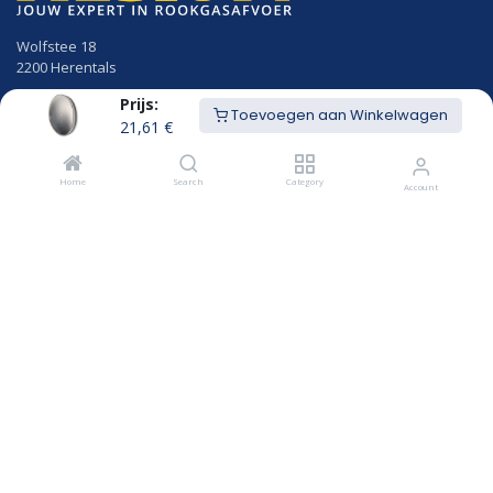
Wolfstee 18
2200 Herentals
Prijs:
014/23.50.41
Toevoegen aan Winkelwagen
info@hekon.be
21,61
€
BTW BE 0456.631.656
Home
Search
Category
Account
Algemene voorwaarden
Cookiebeleid en GDPR gebruikersvoorwaarden
Openingsuren
MAANDAG
8u00 - 12u15
12u45 - 18:00
DINSDAG
8u00 - 12u15
12u45 - 18:00
WOENSDAG
8u00 - 12u15
12u45 - 18:00
DONDERDAG
8u00 - 12u15
12u45 - 18:00
VRIJDAG
8u00 - 12u15
12u45 - 17:00
Rookgasafvoer op maat