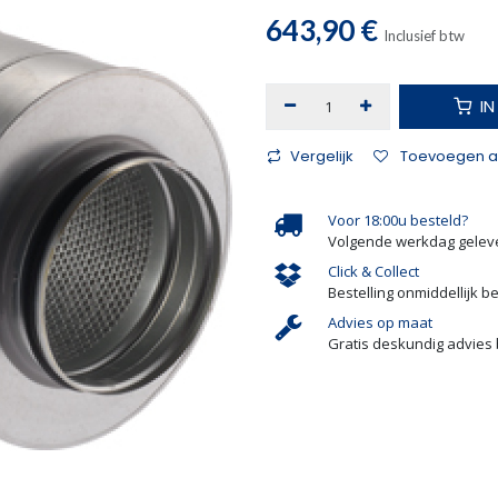
643,90
€
Inclusief btw
I
Vergelijk
Toevoegen aa
Voor 18:00u besteld?
Volgende werkdag gelev
Click & Collect
Bestelling onmiddellijk b
Advies op maat
Gratis deskundig advies 