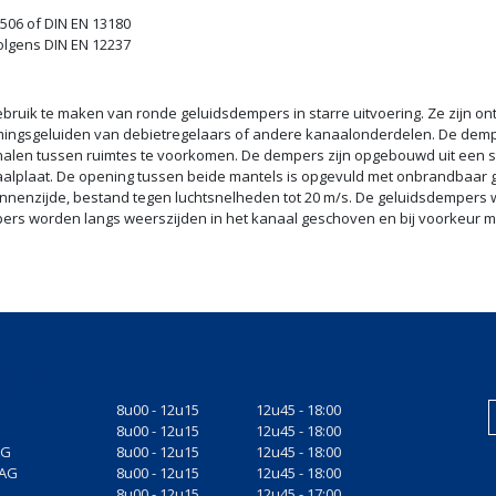
506 of DIN EN 13180
olgens DIN EN 12237
ebruik te maken van ronde geluidsdempers in starre uitvoering. Ze zijn o
omingsgeluiden van debietregelaars of andere kanaalonderdelen. De de
alen tussen ruimtes te voorkomen. De dempers zijn opgebouwd uit een s
alplaat. De opening tussen beide mantels is opgevuld met onbrandbaar 
innenzijde, bestand tegen luchtsnelheden tot 20 m/s. De geluidsdempers
pers worden langs weerszijden in het kanaal geschoven en bij voorkeur m
gsuren
8u00 - 12u15
12u45 - 18:00
8u00 - 12u15
12u45 - 18:00
AG
8u00 - 12u15
12u45 - 18:00
AG
8u00 - 12u15
12u45 - 18:00
8u00 - 12u15
12u45 - 17:00