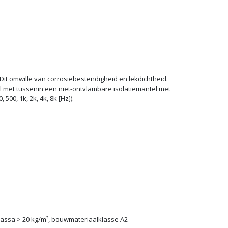
it omwille van corrosiebestendigheid en lekdichtheid.
 met tussenin een niet-ontvlambare isolatiemantel met
0, 1k, 2k, 4k, 8k [Hz]).
massa > 20 kg/m³, bouwmateriaalklasse A2