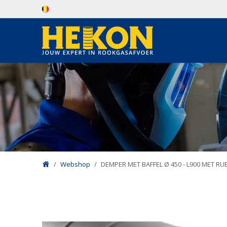
Overslaan naar inhoud
Webshop
DEMPER MET BAFFEL Ø 450 - L900 MET R