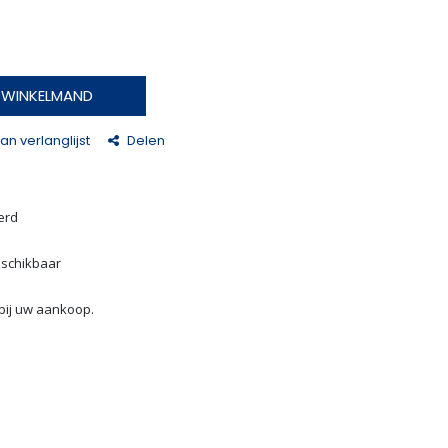
N WINKELMAND
n verlanglijst
Delen
erd
eschikbaar
bij uw aankoop.