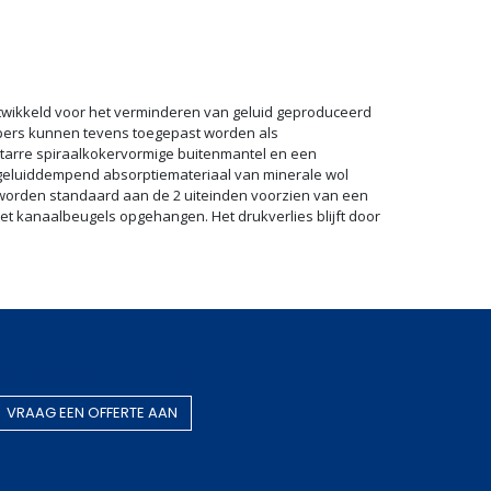
ntwikkeld voor het verminderen van geluid geproduceerd
mpers kunnen tevens toegepast worden als
tarre spiraalkokervormige buitenmantel en een
geluiddempend absorptiemateriaal van minerale wol
 worden standaard aan de 2 uiteinden voorzien van een
et kanaalbeugels opgehangen. Het drukverlies blijft door
Rookgasafvoer op maat
VRAAG EEN OF​​​​FERTE AAN