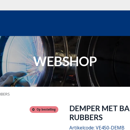
WEBSHOP
OVER ONS
REALISATIES
OFFERTE
WEBSHOP
UBBERS
DEMPER MET BAF
Op bestelling
RUBBERS
Artikelcode:
VE450-DEMB