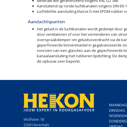
Minerale wol gecertificeerd volgens RAL GZ 388
Aansluitend op ronde luchtkanalen volgens DIN EN 1
Luchtdichte aansluiting klasse D met EPDM-rubber v
Aandachtspunten
Het geluid in de luchtkanalen wordt gedempt door g
door ventilatoren of voor het verminderen van str
overspraakdemper om geluidsoverdracht via de kan
geperforeerde binnenmantel in gegalvaniseerde sta
voorzien van een glasvlies aan de geperforeerde b
kanaalaansluiting met rubberen lipdichting. De dem
de opbouw zeer beperkt.
Openin
MAANDAG
DINSDAG
WOENSD
Wolfstee 18
DONDERD
2200 Herentals
VRIJDAG