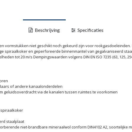
Beschrijving
Specificaties
en vormstukken niet geschikt noch gekeurd zijn voor rookgasdoeleinden. D
ge spiraalkoker en geperforeerde binnenmantel van gegalvaniseerd staal
heden tot 20 m/s Dempingswaarden volgens DIN EN ISO 7235 (63, 125, 250, 50
toren
laars of andere kanaalonderdelen
 geluidsoverdracht via de kanalen tussen ruimtes te voorkomen
spiraalkoker
rd staalplaat
sorberende niet-brandbare mineraalwol conform DIN4102 A2, soortelijke 