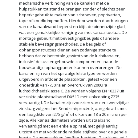
mechanische verbinding van de kanalen met de
hulpstukken tot stand te brengen zonder of slechts zeer
beperkt gebruik te maken van schroeven, poprivetten,
tape of koudkrimpmoffen. Hierdoor worden doorboringen
van de kanaalwand beperkt en blijft de binnenzijde glad,
wat een gemakkelijke reiniging van het kanaal toelaat. De
montage gebeurt met bevestigingsbeugels of andere
stabiele bevestigingsmethodes. De beugels of
ophangconstructies dienen een zodanige sterkte te
hebben dat ze het totale gewicht van de luchtkanalen,
inclusief de tussengebouwde componenten, naar de
bouwkundige ophangpunten kunnen overbrengen. De
kanalen zijn van het spiraalgefelste type en worden
uitgevoerd in afdoende plaatdikten, getest voor een
onderdruk van -750Pa en overdruk van 2000Pa
luchtdichtheidsklasse C. Ze worden volgens EN 10237 uit
verzinkte plaatstaalband DX51D met zinkcoating Z275
vervaardigd. De kanalen zijn voorzien van een tweezijdige
zinklaag volgens het Sendzimirprocédé, aangebracht met
een laagdikte van 275 g/m² of dikte van 18 à 20 micron per
zijde. Alle kanaaldiameters worden uit staalband
vervaardigd met een enkele spiraal, met gelijkaardig
uitzicht en met voldoende radiale stijfheid over de gehele
lengte. De vormstukken (moffen, bochten , T-stukken, ed..)