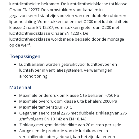
luchtdichtheid te bekomen. De luchtdichtheidsklasse tot klasse
C naar EN 12237. De vormstukken voor kanalen in
gegalvaniseerd staal zijn voorzien van een dubbele rubberen
lippendichting. Vormstukken tot en met Ø200 met luchtdichtheid
klasse D naar EN 12237, vormstukken groter dan Ø200 met
luchtdichtheidsklasse C naar EN 12237. De
luchtdichtheidsklasse wordt mede bepaald door de montage
op de werf.
Toepassingen
Luchtkanalen worden gebruikt voor luchttoevoer en
luchtafvoer in ventilatiesystemen, verwarming en
airconditioning
Materiaal
Maximale onderdruk om klasse C te behalen: -750 Pa
Maximale overdruk om klasse C te behalen: 2000 Pa
Maximale temperatuur 70°C
Gegalvaniseerd staal Z275 met dubbele zinklaag van 275
g/m² volgens EN 10.142 en EN 10.143
Zinklaag met gemiddelde dikte van 20 micron per zijde
Aangezien de productie van de luchtkanalen in
verschillende loten gebeurt, kan het zijn dat er een