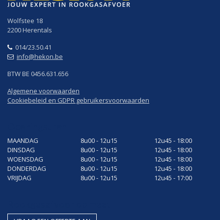
Wolfstee 18
2200 Herentals
014/23.50.41
info@hekon.be
BTW BE 0456.631.656
Algemene voorwaarden
Cookiebeleid en GDPR gebruikersvoorwaarden
Openingsuren
MAANDAG
8u00 - 12u15
12u45 - 18:00
DINSDAG
8u00 - 12u15
12u45 - 18:00
WOENSDAG
8u00 - 12u15
12u45 - 18:00
DONDERDAG
8u00 - 12u15
12u45 - 18:00
VRIJDAG
8u00 - 12u15
12u45 - 17:00
Rookgasafvoer op maat