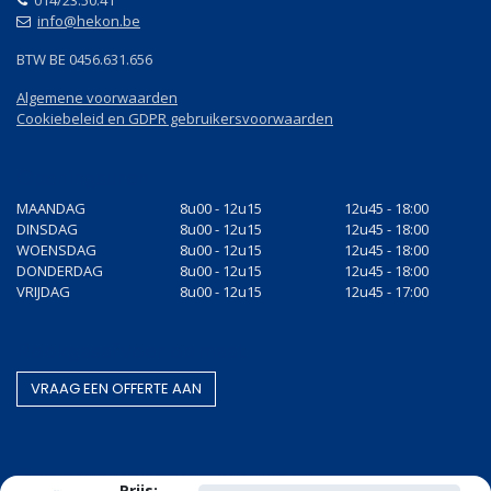
014/23.50.41
info@hekon.be
BTW BE 0456.631.656
Algemene voorwaarden
Cookiebeleid en GDPR gebruikersvoorwaarden
Openingsuren
MAANDAG
8u00 - 12u15
12u45 - 18:00
DINSDAG
8u00 - 12u15
12u45 - 18:00
WOENSDAG
8u00 - 12u15
12u45 - 18:00
DONDERDAG
8u00 - 12u15
12u45 - 18:00
VRIJDAG
8u00 - 12u15
12u45 - 17:00
Rookgasafvoer op maat
VRAAG EEN OF​​​​FERTE AAN
Gestandaardiseerde producten
Prijs: