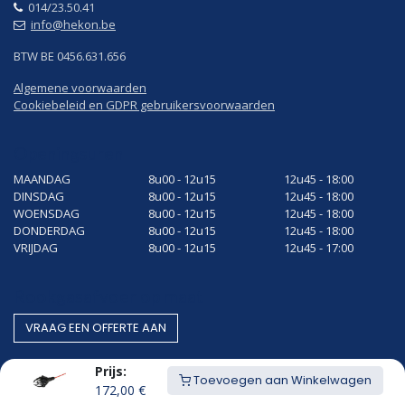
014/23.50.41
info@hekon.be
BTW BE 0456.631.656
Algemene voorwaarden
Cookiebeleid en GDPR gebruikersvoorwaarden
Openingsuren
MAANDAG
8u00 - 12u15
12u45 - 18:00
DINSDAG
8u00 - 12u15
12u45 - 18:00
WOENSDAG
8u00 - 12u15
12u45 - 18:00
DONDERDAG
8u00 - 12u15
12u45 - 18:00
VRIJDAG
8u00 - 12u15
12u45 - 17:00
Rookgasafvoer op maat
VRAAG EEN OF​​​​FERTE AAN
Prijs:
Toevoegen aan Winkelwagen
172,00
€
Gestandaardiseerde producten