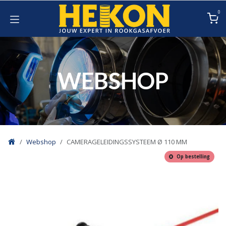
Overslaan naar inhoud
0
WEBSHOP
Webshop
CAMERAGELEIDINGSSYSTEEM Ø 110 MM
Op bestelling