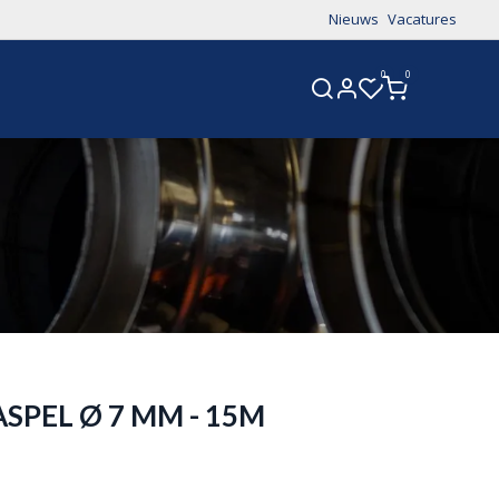
Nieuws
Vacatures
0
0
CONTACT
PEL Ø 7 MM - 15M