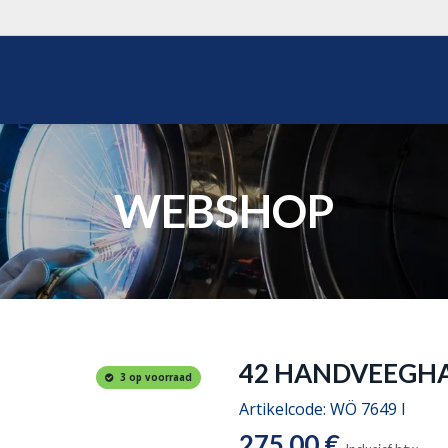
WEBSHOP
OVER ONS
REALISATIES
OFFERTE
WEBSHOP
42 HANDVEEGHAS
3 op voorraad
Artikelcode:
WÖ 7649 I
275,00
€