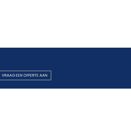
Rookgasafvoer op maat
VRAAG EEN OF​​​​FERTE AAN
Gestandaardiseerde producten
BEZOEK O​​​​NZE WEBWINKEL