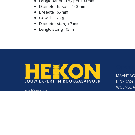
Lengteaanduiding per 100 mm
Diameter haspel: 420 mm
Breedte : 65 mm
Gewicht : 2 kg
Diameter stang : 7 mm
Lengte stang : 15 m
Openin
MAANDAG
DINSDAG
WOENSD
Wolfstee 18
DONDERD
2200 Herentals
VRIJDAG
014/23.50.41
info@hekon.be
BTW BE 0456.631.656
Algemene voorwaarden