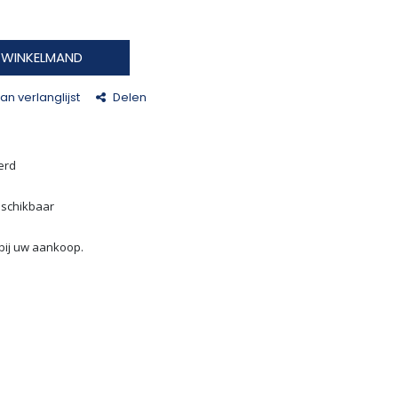
N WINKELMAND
n verlanglijst
Delen
erd
eschikbaar
bij uw aankoop.