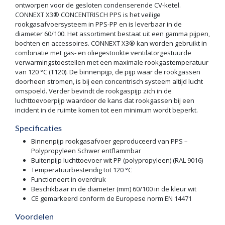
ontworpen voor de gesloten condenserende CV-ketel.
CONNEXT X3® CONCENTRISCH PPS is het veilige
rookgasafvoersysteem in PPS-PP en is leverbaar in de
diameter 60/100. Het assortiment bestaat uit een gamma pijpen,
bochten en accessoires. CONNEXT X3® kan worden gebruikt in
combinatie met gas- en oliegestookte ventilatorgestuurde
verwarmingstoestellen met een maximale rookgastemperatuur
van 120 °C (T120). De binnenpijp, de pijp waar de rookgassen
doorheen stromen, is bij een concentrisch systeem altijd lucht
omspoeld. Verder bevindt de rookgaspijp zich in de
luchttoevoerpijp waardoor de kans dat rookgassen bij een
incident in de ruimte komen tot een minimum wordt beperkt.
Specificaties
Binnenpijp rookgasafvoer geproduceerd van PPS –
Polypropyleen Schwer entflammbar
Buitenpijp luchttoevoer wit PP (polypropyleen) (RAL 9016)
Temperatuurbestendig tot 120 °C
Functioneert in overdruk
Beschikbaar in de diameter (mm) 60/100 in de kleur wit
CE gemarkeerd conform de Europese norm EN 14471
Voordelen