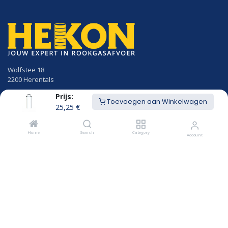
Wolfstee 18
2200 Herentals
Prijs:
014/23.50.41
Toevoegen aan Winkelwagen
info@hekon.be
25,25
€
BTW BE 0456.631.656
Home
Search
Category
Account
Algemene voorwaarden
Cookiebeleid en GDPR gebruikersvoorwaarden
Openingsuren
MAANDAG
8u00 - 12u15
12u45 - 18:00
DINSDAG
8u00 - 12u15
12u45 - 18:00
WOENSDAG
8u00 - 12u15
12u45 - 18:00
DONDERDAG
8u00 - 12u15
12u45 - 18:00