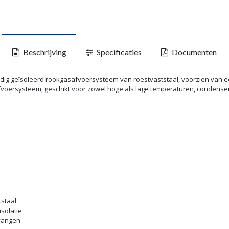
Beschrijving
Specificaties
Documenten
g geïsoleerd rookgasafvoersysteem van roestvaststaal, voorzien van ee
voersysteem, geschikt voor zowel hoge als lage temperaturen, condense
staal
solatie
evangen