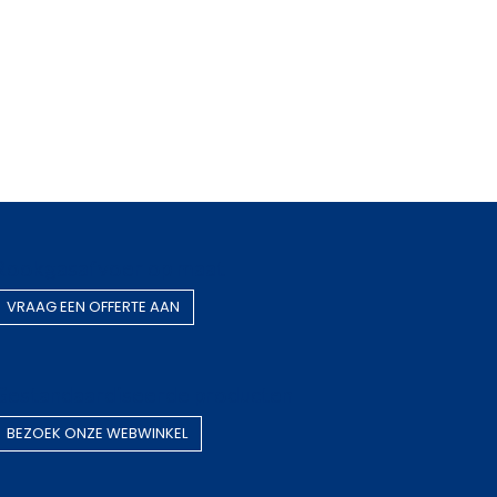
Rookgasafvoer op maat
VRAAG EEN OF​​​​FERTE AAN
Gestandaardiseerde producten
BEZOEK O​​​​NZE WEBWINKEL