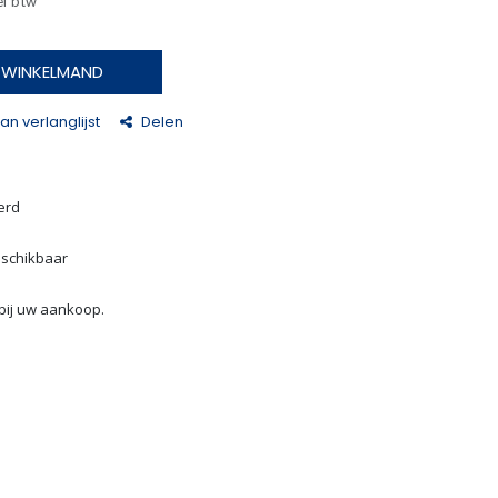
ef btw
N WINKELMAND
n verlanglijst
Delen
erd
eschikbaar
bij uw aankoop.