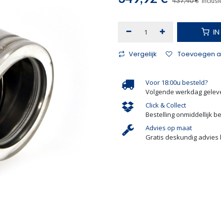
437,40
€
Inclusi
I
Vergelijk
Toevoegen aa
Voor 18:00u besteld?
Volgende werkdag gelev
Click & Collect
Bestelling onmiddellijk b
Advies op maat
Gratis deskundig advies 