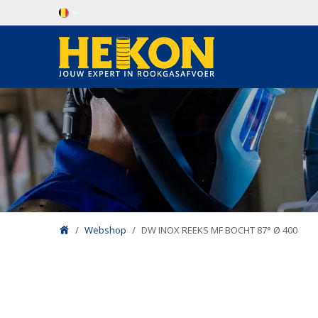
Overslaan naar inhoud
Webshop
DW INOX REEKS MF BOCHT 87° Ø 400