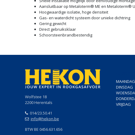
Snelle installatie mogelijk door eenvoudige montage
Aansluitbaar op Metaloterm® ME en Metaloterm® U
Hoogwaardige isolatie, hoge densiteit
Gas- en waterdicht systeem door unieke dichtring
Gering gewicht
Direct gebruiksklaar
Schoorsteenbrandbestendig
Openin
MAANDAG
DINSDAG
WOENSD
Wolfstee 18
DONDERD
2200 Herentals
VRIJDAG
014/23.50.41
info@hekon.be
BTW BE 0456.631.656