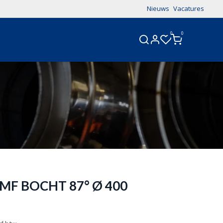
Nieuws
Vacatures
0
0
CONTACT
MF BOCHT 87° Ø 400