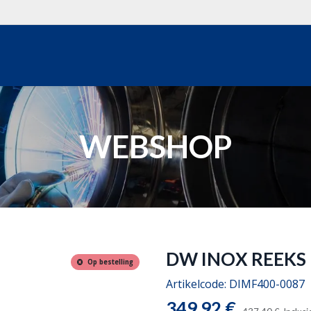
WEBSHOP
OVER ONS
REALISATIES
OFFERTE
WEBSHOP
DW INOX REEKS 
Op bestelling
Artikelcode:
DIMF400-0087
349,92
€