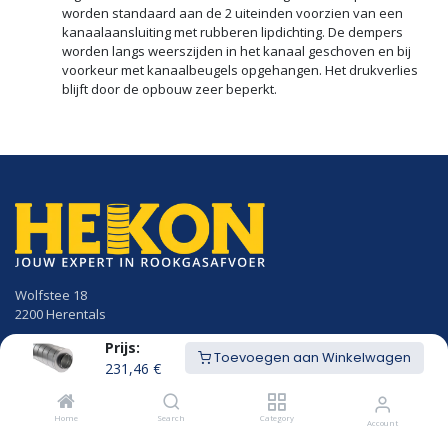
worden standaard aan de 2 uiteinden voorzien van een
kanaalaansluiting met rubberen lipdichting. De dempers
worden langs weerszijden in het kanaal geschoven en bij
voorkeur met kanaalbeugels opgehangen. Het drukverlies
blijft door de opbouw zeer beperkt.
Wolfstee 18
2200 Herentals
Prijs:
014/23.50.41
Toevoegen aan Winkelwagen
info@hekon.be
231,46
€
BTW BE 0456.631.656
Home
Search
Category
Account
Algemene voorwaarden