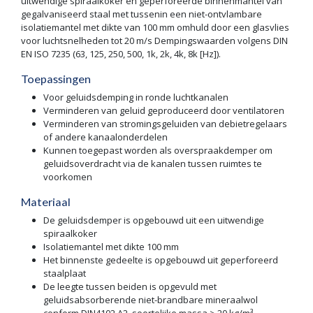
uitwendige spiraalkoker en geperforeerde binnenmantel van
gegalvaniseerd staal met tussenin een niet-ontvlambare
isolatiemantel met dikte van 100 mm omhuld door een glasvlies
voor luchtsnelheden tot 20 m/s Dempingswaarden volgens DIN
EN ISO 7235 (63, 125, 250, 500, 1k, 2k, 4k, 8k [Hz]).
Toepassingen
Voor geluidsdemping in ronde luchtkanalen
Verminderen van geluid geproduceerd door ventilatoren
Verminderen van stromingsgeluiden van debietregelaars
of andere kanaalonderdelen
Kunnen toegepast worden als overspraakdemper om
geluidsoverdracht via de kanalen tussen ruimtes te
voorkomen
Materiaal
De geluidsdemper is opgebouwd uit een uitwendige
spiraalkoker
Isolatiemantel met dikte 100 mm
Het binnenste gedeelte is opgebouwd uit geperforeerd
staalplaat
De leegte tussen beiden is opgevuld met
geluidsabsorberende niet-brandbare mineraalwol