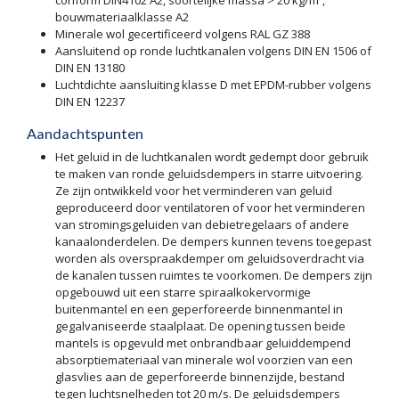
conform DIN4102 A2, soortelijke massa > 20 kg/m³,
bouwmateriaalklasse A2
Minerale wol gecertificeerd volgens RAL GZ 388
Aansluitend op ronde luchtkanalen volgens DIN EN 1506 of
DIN EN 13180
Luchtdichte aansluiting klasse D met EPDM-rubber volgens
DIN EN 12237
Aandachtspunten
Het geluid in de luchtkanalen wordt gedempt door gebruik
te maken van ronde geluidsdempers in starre uitvoering.
Ze zijn ontwikkeld voor het verminderen van geluid
geproduceerd door ventilatoren of voor het verminderen
van stromingsgeluiden van debietregelaars of andere
kanaalonderdelen. De dempers kunnen tevens toegepast
worden als overspraakdemper om geluidsoverdracht via
de kanalen tussen ruimtes te voorkomen. De dempers zijn
opgebouwd uit een starre spiraalkokervormige
buitenmantel en een geperforeerde binnenmantel in
gegalvaniseerde staalplaat. De opening tussen beide
mantels is opgevuld met onbrandbaar geluiddempend
absorptiemateriaal van minerale wol voorzien van een
glasvlies aan de geperforeerde binnenzijde, bestand
tegen luchtsnelheden tot 20 m/s. De geluidsdempers